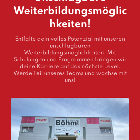
Weiterbildungsmöglic
hkeiten!
Entfalte dein volles Potenzial mit unseren
unschlagbaren
Weiterbildungsmöglichkeiten. Mit
Schulungen und Programmen bringen wir
deine Karriere auf das nächste Level.
Werde Teil unseres Teams und wachse mit
uns!